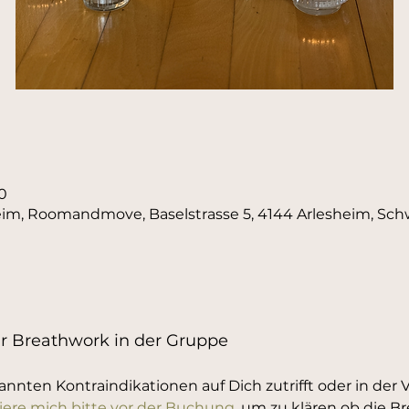
30
im, Roomandmove, Baselstrasse 5, 4144 Arlesheim, Sch
ür Breathwork in der Gruppe
annten Kontraindikationen auf Dich zutrifft oder in der 
iere mich bitte vor der Buchung
, um zu klären ob die 