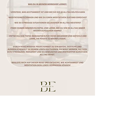
KONTAKT
breatheandbe23@gmail.com
079 694 84 99